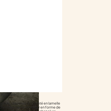
’huile Line.
t poivrez, disposez du Comté en lamelle
nche très fine. La refermer en forme de
aise et pour finir dans la chapelure.