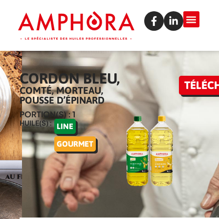
CORDON BLEU,
TÉLÉC
COMTÉ, MORTEAU,
POUSSE D’ÉPINARD
PORTION(S) : 1
HUILE(S) :
LINE
GOURMET