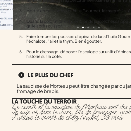
Mettre en cuisson avec l’huile Gourmet, le thym et l’ail
Quand la coloration est bien blonde passez l’escalope a
grille après cuisson.
Faire tomber les pousses d’épinards dans l’huile Gourm
l’échalote, l’ail et le thym. Bien égoutter.
Pour le dressage, déposez l’escalope sur un lit d’épinar
historié sur le côté.
LE PLUS DU CHEF
La saucisse de Morteau peut être changée par du ja
fromage de brebis.
LA TOUCHE DU TERROIR
Le comté et la saucisse de Morteau sont des p
Je suis né dans le Jura, fils de fromager, mo
J’utilise le comté de chez Napiot, 36 mois.