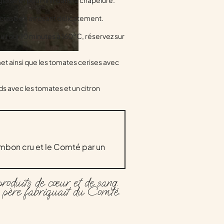
 écrasé en arrosant délicatement.
u four 10 minutes à 160°C, réservez sur
et ainsi que les tomates cerises avec
ds avec les tomates et un citron
mbon cru et le Comté par un
roduits de cœur et de sang.
n père fabriquait du Comté.