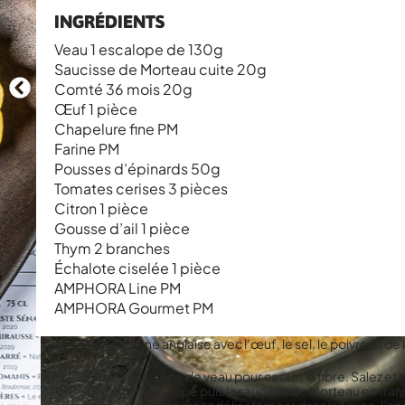
INGRÉDIENTS
Veau 1 escalope de 130g
Saucisse de Morteau cuite 20g
Comté 36 mois 20g
Œuf 1 pièce
Chapelure fine PM
Farine PM
Pousses d’épinards 50g
Tomates cerises 3 pièces
Citron 1 pièce
Gousse d’ail 1 pièce
Thym 2 branches
Échalote ciselée 1 pièce
AMPHORA Line PM
AMPHORA Gourmet PM
Préparez une anglaise avec l’œuf, le sel, le poivre et de l
Battre l’escalope de veau pour casser la fibre. Salez e
sur toute l’escalope puis la saucisse de Morteau en tra
demi-lune puis passez délicatement dans la farine, l’angl