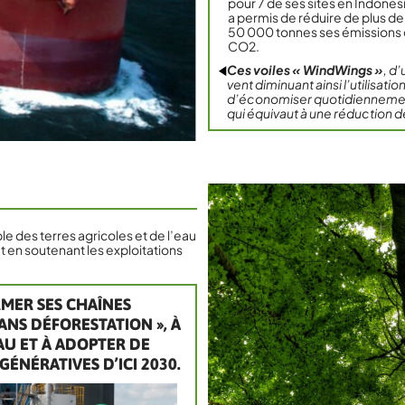
pour 7 de ses sites en Indonés
a permis de réduire de plus de
50 000 tonnes ses émissions
CO2.
Ces voiles « WindWings »
, d
vent diminuant ainsi l’utilisa
d’économiser quotidiennement
qui équivaut à une réduction 
le des terres agricoles et de l’eau
t en soutenant les exploitations
RMER SES CHAÎNES
NS DÉFORESTATION », À
EAU ET À ADOPTER DE
ÉNÉRATIVES D’ICI 2030.