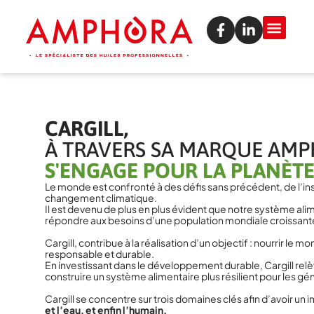
CARGILL,
À TRAVERS SA MARQUE AMP
S'ENGAGE POUR LA PLANÈTE
Le monde est confronté à des défis sans précédent, de l’ins
changement climatique.
Il est devenu de plus en plus évident que notre système ali
répondre aux besoins d’une population mondiale croissante
Cargill, contribue à la réalisation d’un objectif : nourrir le 
responsable et durable.
En investissant dans le développement durable, Cargill relèv
construire un système alimentaire plus résilient pour les gén
Cargill se concentre sur trois domaines clés afin d’avoir un 
et l’eau, et enfin l’humain.