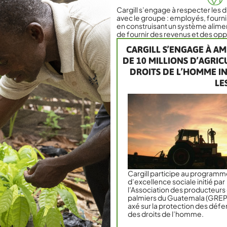
Cargill s’engage à respecter les d
avec le groupe : employés, fourni
en construisant un système aliment
de fournir des revenus et des opp
CARGILL S’ENGAGE À AM
DE 10 MILLIONS D’AGRICU
DROITS DE L’HOMME 
LE
Cargill participe au programm
d’excellence sociale initié par
l’Association des producteurs
palmiers du Guatemala (GRE
axé sur la protection des déf
des droits de l’homme.