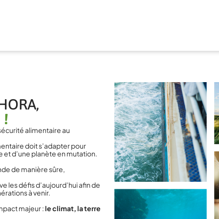
HORA,
 !
écurité alimentaire au
mentaire doit s’adapter pour
 et d’une planète en mutation.
monde de manière sûre,
e les défis d’aujourd’hui afin de
érations à venir.
impact majeur :
le climat, la terre