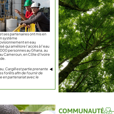
 et ses partenaires ont mis en
un système
ovisionnement en eau
é qui améliore l’accès à l’eau
 000 personnes au Ghana, au
 au Cameroun, en Côte d’Ivoire
nde.
u, Cargill est partie prenante
s forêts afin de fournir de
ée en partenariat avec le
COMMUNAUTÉ