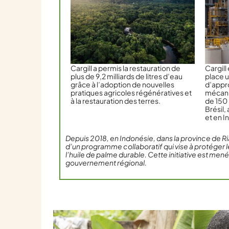
Cargill a permis la restauration de
Cargill
plus de 9,2 milliards de litres d’eau
place 
grâce à l’adoption de nouvelles
d’appr
pratiques agricoles régénératives et
mécanis
à la restauration des terres.
de 150
Brésil,
et en I
Depuis 2018, en Indonésie, dans la province de Ria
d’un programme collaboratif qui vise à protéger le
l’huile de palme durable. Cette initiative est men
gouvernement régional.