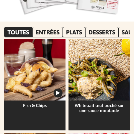
TOUTES
ENTRÉES
PLATS
DESSERTS
SAU
Fish & Chips
Whitebait œuf poché sur
une sauce moutarde