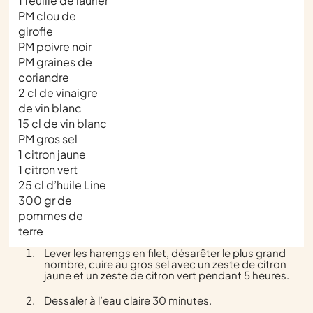
1 feuille de laurier
PM clou de
girofle
PM poivre noir
PM graines de
coriandre
2 cl de vinaigre
de vin blanc
15 cl de vin blanc
PM gros sel
1 citron jaune
1 citron vert
25 cl d’huile Line
300 gr de
pommes de
terre
Lever les harengs en filet, désarêter le plus grand
nombre, cuire au gros sel avec un zeste de citron
jaune et un zeste de citron vert pendant 5 heures.
Dessaler à l’eau claire 30 minutes.