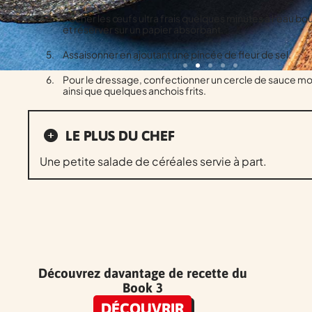
Pocher les œufs ultra frais quelques minutes à l’eau boui
et réserver sur un papier absorbant.
Assaisonner en ajoutant une pincée de fleur de sel.
Pour le dressage, confectionner un cercle de sauce m
ainsi que quelques anchois frits.
LE PLUS DU CHEF
Une petite salade de céréales servie à part.
Découvrez davantage de recette du
Book 3
DÉCOUVRIR