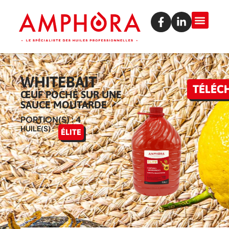
WHITEBAIT
TÉLÉC
ŒUF POCHÉ SUR UNE
SAUCE MOUTARDE
PORTION(S) : 4
HUILE(S) :
ÉLITE