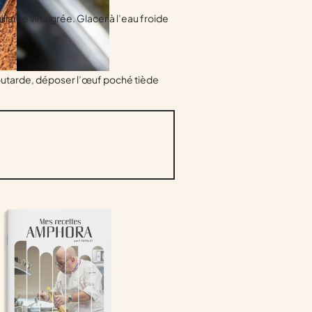
llante vinaigrée. Glacer à l’eau froide
outarde, déposer l’œuf poché tiède