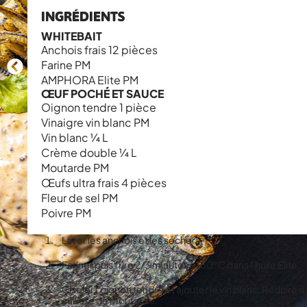
INGRÉDIENTS
WHITEBAIT
Anchois frais 12 pièces
Farine PM
AMPHORA Elite PM
ŒUF POCHÉ ET SAUCE
Oignon tendre 1 pièce
Vinaigre vin blanc PM
Vin blanc ¼ L
Crème double ¼ L
Moutarde PM
Œufs ultra frais 4 pièces
Fleur de sel PM
Poivre PM
Laver les anchois et les sécher.
Fariner puis frire 2/3 minutes à 150°C dans l’huile Elite.
Ciseler l’oignon tendre et ajouter le vin blanc. Réduire à
cuillère de moutarde.