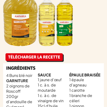
TÉLÉCHARGER LA RECETTE
INGRÉDIENTS
SAUCE
ÉPAULE BRAISÉE
4 Buns blé noir
1 jaune d’œuf
1 épaule
GARNITURE
1 c. à s. de
d’agneau
2 oignons de
moutarde
1 carotte
Roscoff
1 c. à c. de
1 branche de
200gr
vinaigre de vin
céleri
d’andouille de
15cl d’huile
1 oignon
Guémené