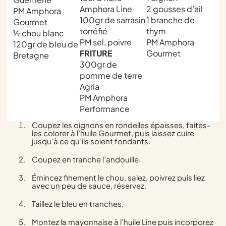
Amphora Line
2 gousses d’ail
PM Amphora
100gr de sarrasin
1 branche de
Gourmet
torréfié
thym
½ chou blanc
PM sel, poivre
PM Amphora
120gr de bleu de
FRITURE
Gourmet
Bretagne
300gr de
pomme de terre
Agria
PM Amphora
Performance
Coupez les oignons en rondelles épaisses, faites-
les colorer à l’huile Gourmet, puis laissez cuire
jusqu’à ce qu’ils soient fondants.
Coupez en tranche l’andouille.
Émincez finement le chou, salez, poivrez puis liez
avec un peu de sauce, réservez.
Taillez le bleu en tranches.
Montez la mayonnaise à l’huile Line puis incorporez