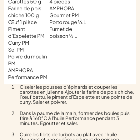
Carottes 50 g
4 pièces
Farine de pois
AMPHORA
chiche 100 g
Gourmet PM
Œuf 1 pièce
Porto rouge ¼ L
Piment
Fumet de
d’Espelette PM
poisson ½ L
Curry PM
Sel PM
Poivre du moulin
PM
AMPHORA
Performance PM
Ciseler les pousses d’épinards et couper les
carottes en julienne.Ajouter la farine de pois chiche,
l’œuf battu, le piment d’Espelette et une pointe de
curry. Saler et poivrer.
Dans la paume de la main, former des boules puis
frire à 160°C à l’huile Performance pendant 3
minutes. Egoutter et saler.
Cuire les filets de turbots au plat avec l’huile
Gourmet et une cuillère de fumet de poisson