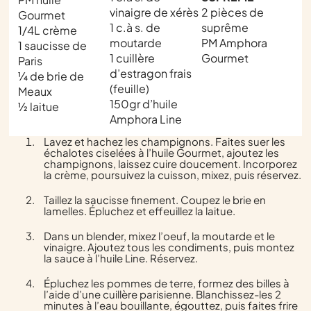
vinaigre de xérès
2 pièces de
Gourmet
1 c.à s. de
suprême
1/4L crème
moutarde
PM Amphora
1 saucisse de
1 cuillère
Gourmet
Paris
d’estragon frais
¼ de brie de
(feuille)
Meaux
150gr d’huile
½ laitue
Amphora Line
Lavez et hachez les champignons. Faites suer les
échalotes ciselées à l’huile Gourmet, ajoutez les
champignons, laissez cuire doucement. Incorporez
la crème, poursuivez la cuisson, mixez, puis réservez.
Taillez la saucisse finement. Coupez le brie en
lamelles. Épluchez et effeuillez la laitue.
Dans un blender, mixez l’oeuf, la moutarde et le
vinaigre. Ajoutez tous les condiments, puis montez
la sauce à l’huile Line. Réservez.
Épluchez les pommes de terre, formez des billes à
l’aide d’une cuillère parisienne. Blanchissez-les 2
minutes à l’eau bouillante, égouttez, puis faites frire