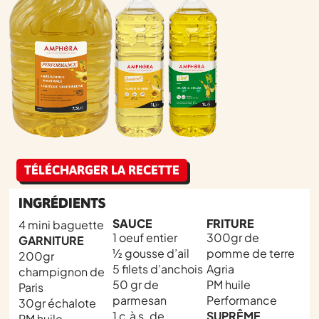
TÉLÉCHARGER LA RECETTE
INGRÉDIENTS
SAUCE
FRITURE
4 mini baguette
1 oeuf entier
300gr de
GARNITURE
½ gousse d’ail
pomme de terre
200gr
5 filets d’anchois
Agria
champignon de
50 gr de
PM huile
Paris
parmesan
Performance
30gr échalote
1 c.à s. de
SUPRÊME
PM huile