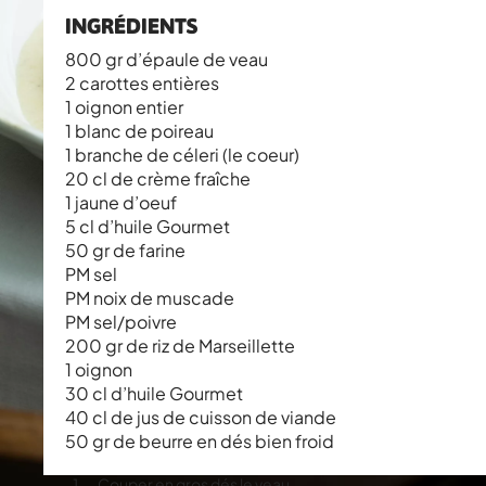
INGRÉDIENTS
800 gr d’épaule de veau
2 carottes entières
1 oignon entier
1 blanc de poireau
1 branche de céleri (le coeur)
20 cl de crème fraîche
1 jaune d’oeuf
5 cl d’huile Gourmet
50 gr de farine
PM sel
PM noix de muscade
PM sel/poivre
200 gr de riz de Marseillette
1 oignon
30 cl d’huile Gourmet
40 cl de jus de cuisson de viande
50 gr de beurre en dés bien froid
Couper en gros dés le veau.