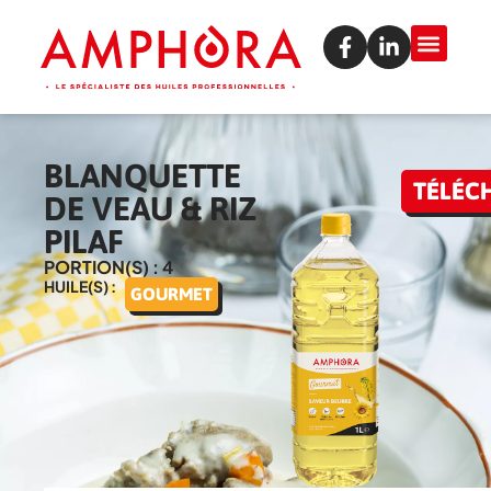
BLANQUETTE
TÉLÉC
DE VEAU & RIZ
PILAF
PORTION(S) : 4
HUILE(S) :
GOURMET