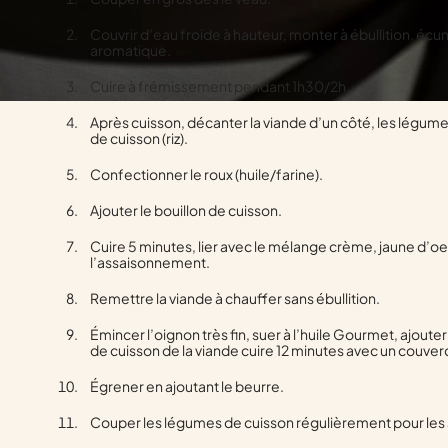
Couvrir d’eau froide à hauteur, monter à ébullition, écume
aromatique.
Cuire à frémissement pendant 1h30/2h.
Après cuisson, décanter la viande d’un côté, les légumes
de cuisson (riz).
Confectionner le roux (huile/farine).
Ajouter le bouillon de cuisson.
Cuire 5 minutes, lier avec le mélange crème, jaune d’oeu
l’assaisonnement.
Remettre la viande à chauffer sans ébullition.
Émincer l’oignon très fin, suer à l’huile Gourmet, ajouter le
de cuisson de la viande cuire 12 minutes avec un couver
Égrener en ajoutant le beurre.
Couper les légumes de cuisson régulièrement pour les aj