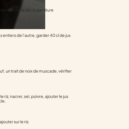
r, ajouter le sel, la garniture
 entiers de l’autre, garder 40 cl de jus
f, un trait de noix de muscade, vérifier
 riz, nacrer, sel, poivre, ajouter le jus
cle.
outer sur le riz.