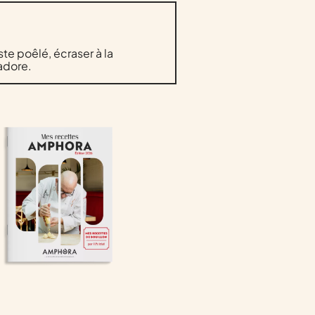
te poêlé, écraser à la
’adore.