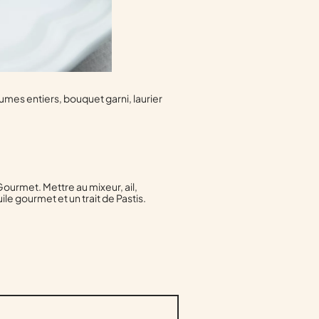
umes entiers, bouquet garni, laurier
ourmet. Mettre au mixeur, ail,
le gourmet et un trait de Pastis.