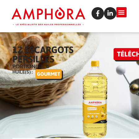
12 ESCARGOTS
TÉLÉC
PERSILLES
PORTION(S) : 4
HUILE(S) :
GOURMET