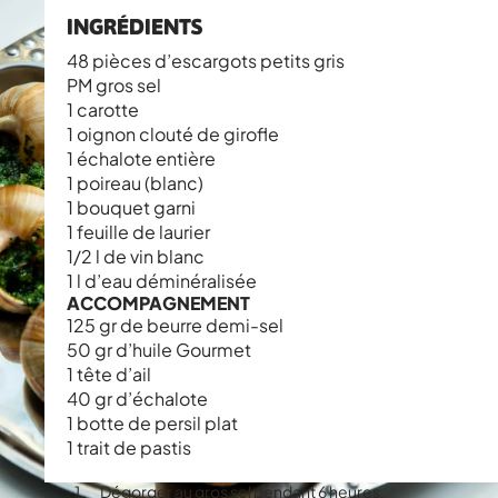
INGRÉDIENTS
48 pièces d’escargots petits gris
PM gros sel
1 carotte
1 oignon clouté de girofle
1 échalote entière
1 poireau (blanc)
1 bouquet garni
1 feuille de laurier
1/2 l de vin blanc
1 l d’eau déminéralisée
ACCOMPAGNEMENT
125 gr de beurre demi-sel
50 gr d’huile Gourmet
1 tête d’ail
40 gr d’échalote
1 botte de persil plat
1 trait de pastis
Dégorger au gros sel pendant 6 heures.