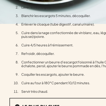
Laver les escargots.
Blanchir les escargots 5 minutes, décoquiller.
Enlever le cloaque (tube digestif, canal urinaire).
Cuire dans la nage confectionnée de vin blanc, eau, lég
puis sel/poivre.
Cuire 4/5 heures à frémissement.
Refroidir, décoquiller.
Confectionner un beurre d’escargot foisonné à l’huile G
échalote, persil, ajouter le beurre pommade en dés, l’hui
Coquiller les escargots, ajouter le beurre.
Cuire au four à 180°C pendant 10/12 minutes.
Servir très chaud.