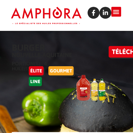
BURGER
TÉLÉC
NOUVELLE-AQUITAINE
PORTION(S) : 4
HUILE(S) :
ÉLITE
GOURMET
LINE