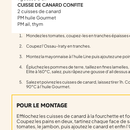
CUISSE DE CANARD CONFITE
2 cuisses de canard
PM huile Gourmet
PM ail, thym
Mondez les tomates, coupez-les en tranches épaisses 
Coupez l’Ossau-Iraty en tranches.
Montez la mayonnaise à l’huile Line puis ajoutez une poi
Épluchez les pommes de terre, taillez en fines lamelles, la
Elite à 160°C, salez, puis râpez une gousse d’ail dessus
Salez et poivrez les cuisses de canard, laissez tirer 1h. C
90°C à l’huile Gourmet.
POUR LE MONTAGE
Effilochez les cuisses de canard à la fourchette et f
Coupez les pains en deux, tartinez chaque face de 
tomates, le jambon, puis ajoutez le canard et enfin l