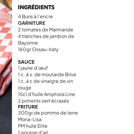
INGRÉDIENTS
4 Buns à l’encre
GARNITURE
2 tomates de Marmande
4 tranches de jambon de
Bayonne
160gr Ossau-Iraty
SAUCE
1 jaune d’œuf
1 c. à s. de moutarde Brive
1 c. à c de vinaigre de vin
rouge
15cl d’huile Amphora Line
2 piments vert écrasés
FRITURE
300gr de pomme de terre
Mona-Lisa
PM huile Elite
1 gousse d’ail