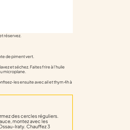
et réservez.
nte de piment vert.
vez et séchez. Faites frire à l’huile
 au microplane.
onfisez-les ensuite avec ail et thym 4h à
ormez des cercles réguliers.
sauce, montez avec les
’Ossau-Iraty. Chauffez 3