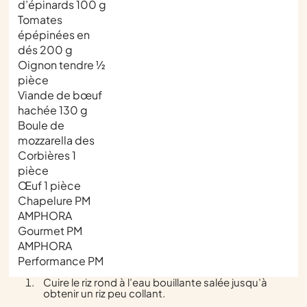
d’épinards 100 g
Tomates
épépinées en
dés 200 g
Oignon tendre ½
pièce
Viande de bœuf
hachée 130 g
Boule de
mozzarella des
Corbières 1
pièce
Œuf 1 pièce
Chapelure PM
AMPHORA
Gourmet PM
AMPHORA
Performance PM
Cuire le riz rond à l’eau bouillante salée jusqu’à
obtenir un riz peu collant.