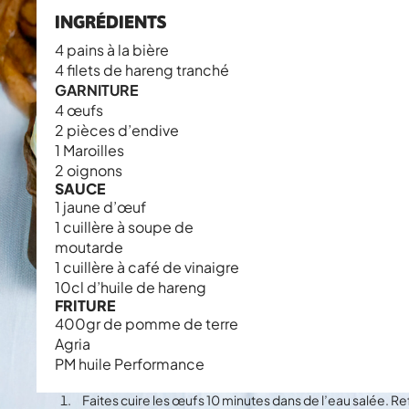
INGRÉDIENTS
4 pains à la bière
4 filets de hareng tranché
GARNITURE
4 œufs
2 pièces d’endive
1 Maroilles
2 oignons
SAUCE
1 jaune d’œuf
1 cuillère à soupe de
moutarde
1 cuillère à café de vinaigre
10cl d’huile de hareng
FRITURE
400gr de pomme de terre
Agria
PM huile Performance
Faites cuire les œufs 10 minutes dans de l’eau salée. Re