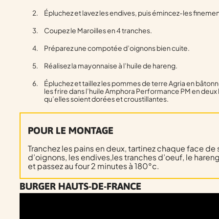
Épluchez et lavez les endives, puis émincez-les finemen
Coupez le Maroilles en 4 tranches.
Préparez une compotée d’oignons bien cuite.
Réalisez la mayonnaise à l’huile de hareng.
Épluchez et taillez les pommes de terre Agria en bâtonne
les frire dans l’huile Amphora Performance PM en deux 
qu’elles soient dorées et croustillantes.
POUR LE MONTAGE
Tranchez les pains en deux, tartinez chaque face de
d’oignons, les endives,les tranches d’oeuf, le hareng
et passez au four 2 minutes à 180°c.
BURGER HAUTS-DE-FRANCE