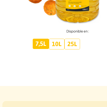
Disponible en :
7,5L
10L
25L