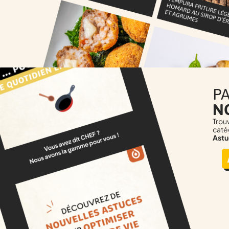
P
N
Trou
caté
Astu