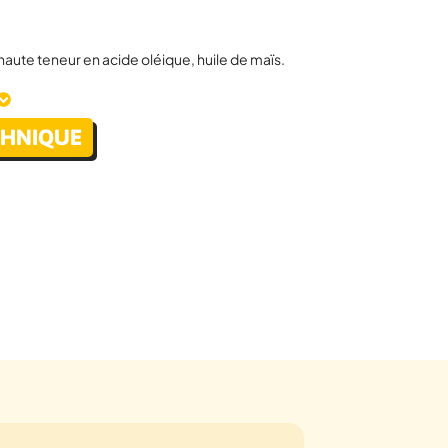
 haute teneur en acide oléique, huile de maïs.
Disponible en :
CHNIQUE
25L
7,5L
10L