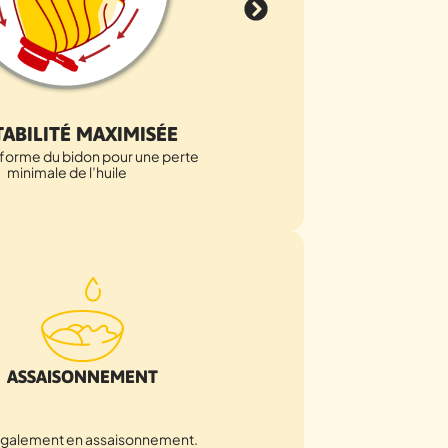
POIDS DES DÉCH
ABILITÉ MAXIMISÉE
jusqu’à 50% en comparai
a forme du bidon pour une perte
bidons sur le
minimale de l’huile
ASSAISONNEMENT
s également en assaisonnement.