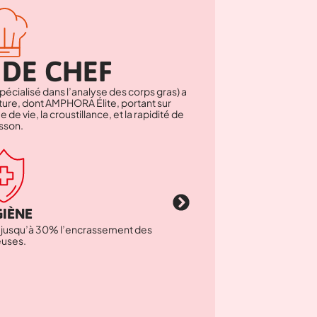
 DE CHEF
pécialisé dans l’analyse des corps gras) a
riture, dont AMPHORA Élite, portant sur
e de vie, la croustillance, et la rapidité de
sson.
GIÈNE
jusqu’à 30% l’encrassement des
AMPHORA Performance garant
euses.
de son utilisation, du