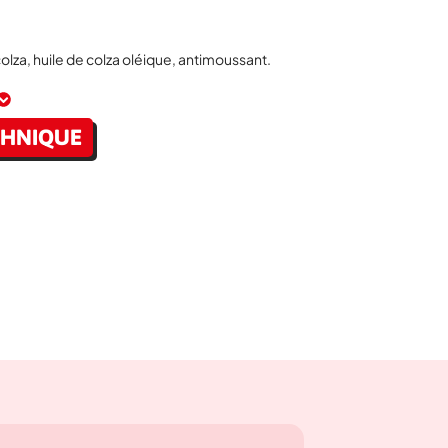
olza, huile de colza oléique, antimoussant.
Disponible en :
CHNIQUE
7,5L
10L