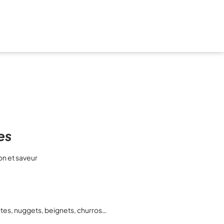
es
ion et saveur
rites, nuggets, beignets, churros…