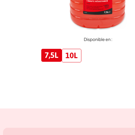
Disponible en :
7,5L
10L