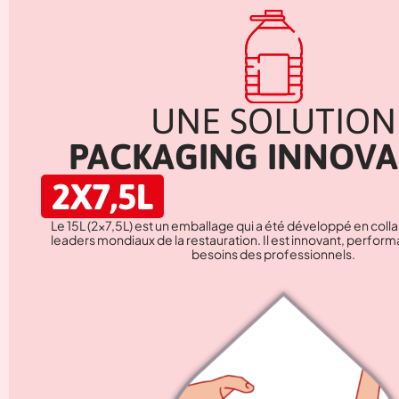
UNE SOLUTION
PACKAGING INNOVA
2X7,5L
Le 15L (2×7,5L) est un emballage qui a été développé en coll
leaders mondiaux de la restauration. Il est innovant, perfor
besoins des professionnels.