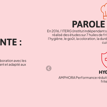
PAROLE
En 2016, l’ITERG (institut indépendant s
réalisé des études sur 7 huiles de f
l’hygiène, le goût, la coloration, la duré
NTE :
cui
aboration avec les
mant et adapté aux
HY
AMPHORA Performance réduit 
frit