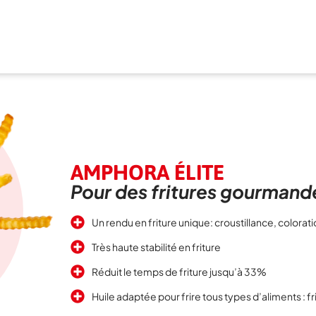
AMPHORA ÉLITE
Pour des fritures gourmand
Un rendu en friture unique: croustillance, colorat
Très haute stabilité en friture
Réduit le temps de friture jusqu’à 33%
Huile adaptée pour frire tous types d’aliments : f