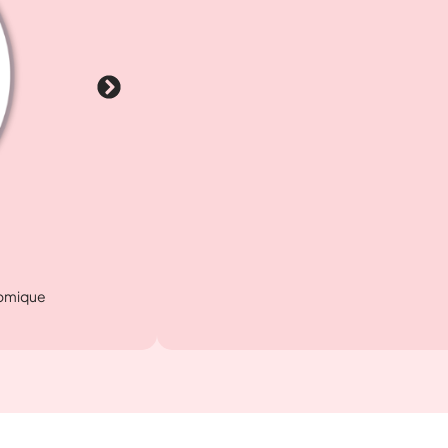
PRODUCTIVITÉ AMÉLIOR
grâce à un goulot large pour un flux d’huil
omique